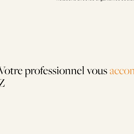
Votre professionnel vous
acco
Z