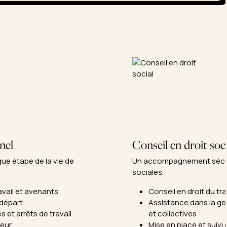
nel
Conseil en droit soci
 étape de la vie de 
Un accompagnement sécuri
sociales.
avail et avenants
Conseil en droit du tr
 départ
Assistance dans la ges
et arrêts de travail
et collectives
ieur
Mise en place et suivi