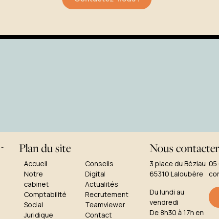
Plan du site
Nous contacte
Accueil
Conseils
3 place du Béziau
05
Notre
Digital
65310 Laloubère
co
cabinet
Actualités
Du lundi au
Comptabilité
Recrutement
vendredi
Social
Teamviewer
De 8h30 à 17h en
Juridique
Contact